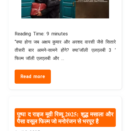
Reading Time:
9
minutes
“क्या होगा जब अक्षय कुमार और अरशद वारसी जैसे सितारे
तीसरी बार आमने-सामने होंगे? क्या‘जॉली एलएलबी 3 ’
फिल्म जॉली एलएलबी और …
Read more
पुष्पा द राइज मूवी रिव्यू 2025: शुद्ध मसाला और
पैसा वसूल फिल्म जो मनोरंजन से भरपूर है