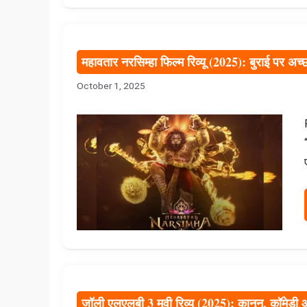
महावतार नरसिम्हा फिल्म रिव्यू (2025): बुराई पर अच
October 1, 2025
जॉली एलएलबी 3 मूवी रिव्यू (2025): कानून, कॉमेडी 