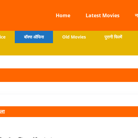
Home
Latest Movies
न
ice
बॉक्स ऑफिस
Old Movies
पुरानी फिल्में
दला