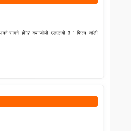
मने-सामने होंगे? क्या‘जॉली एलएलबी 3 ’ फिल्म जॉली