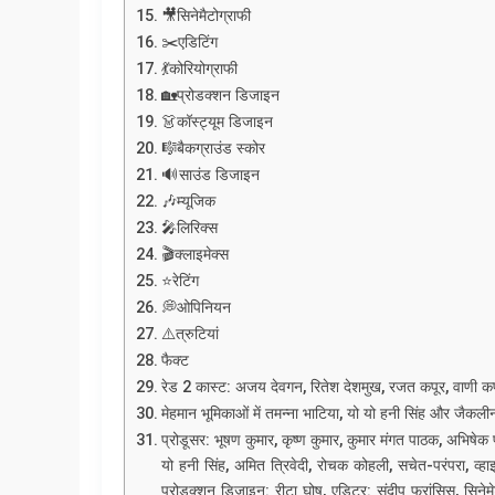
🎥सिनेमैटोग्राफी
✂️एडिटिंग
💃कोरियोग्राफी
🏡प्रोडक्शन डिजाइन
👗कॉस्ट्यूम डिजाइन
🎼बैकग्राउंड स्कोर
🔊साउंड डिजाइन
🎶म्यूजिक
🎤लिरिक्स
🎬क्लाइमेक्स
⭐रेटिंग
💭ओपिनियन
⚠️त्रुटियां
फैक्ट
रेड 2 कास्ट: अजय देवगन, रितेश देशमुख, रजत कपूर, वाणी कपूर,
मेहमान भूमिकाओं में तमन्ना भाटिया, यो यो हनी सिंह और जैकलीन
प्रोडूसर: भूषण कुमार, कृष्ण कुमार, कुमार मंगत पाठक, अभिषेक 
यो हनी सिंह, अमित त्रिवेदी, रोचक कोहली, सचेत-परंपरा, व्हा
प्रोडक्शन डिज़ाइन: रीटा घोष, एडिटर: संदीप फ्रांसिस, सिनेमेट