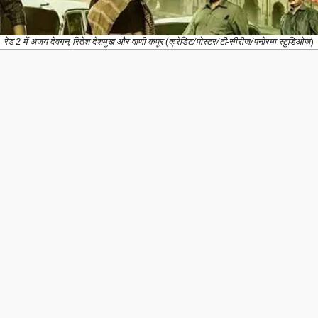
रेड 2 में अजय देवगन, रितेश देशमुख और वाणी कपूर (क्रेडिट/पोस्टर/टी-सीरीज/पनोरमा स्टुडिओज़
)