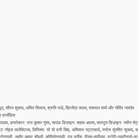
 सौरभ शुक्ला, अमित सियाल, श्रुति पांडे, ब्रिजेंद्र काला, यशपाल शर्मा और गोविंद नामदेव
 फर्नांडिस
पाठक, डायरेक्टर: राज कुमार गुप्ता, साउंड डिज़ाइन: शहाब आलम, कास्टूम डिज़ाइन: नवीन शेट्टी
इट नॉइस कलेक्टिव्स, लिरिक्स: यो यो हनी सिंह, अमिताभ भट्टाचार्य, मनोज मुंतशिर शुक्ला, क
ोग्राफी: सुधीर कुमार चौधरी, कोरियोग्राफी: रंजू वर्गीस, पीयूष-शाजिया, स्टोरी-स्क्रीनप्ले