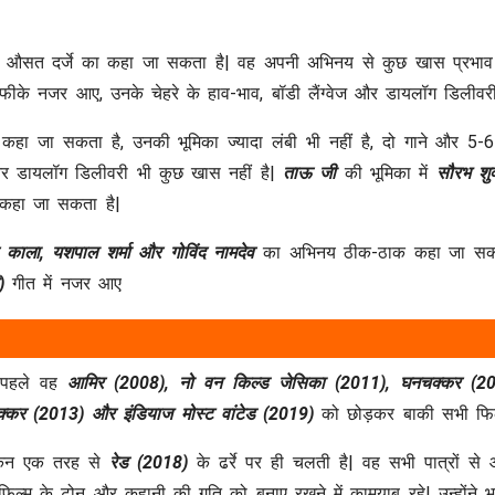
औसत दर्जे का कहा जा सकता है| वह अपनी अभिनय से कुछ खास प्रभाव नह
े फीके नजर आए, उनके चेहरे के हाव-भाव, बॉडी लैंग्वेज और डायलॉग डिलीव
ा जा सकता है, उनकी भूमिका ज्यादा लंबी भी नहीं है, दो गाने और 5-6
र डायलॉग डिलीवरी भी कुछ खास नहीं है|
ताऊ जी
की भूमिका में
सौरभ शुक
कहा जा सकता है|
द्र काला, यशपाल शर्मा और गोविंद नामदेव
का अभिनय ठीक-ठाक कहा जा सकता 
ी)
गीत में नजर आए
े पहले वह
आमिर (2008), नो वन किल्ड जेसिका (2011), घनचक्कर (2013
्कर (2013) और इंडियाज मोस्ट वांटेड (2019)
को छोड़कर बाकी सभी फिल्
ेकिन एक तरह से
रेड (2018)
के ढर्रे पर ही चलती है| वह सभी पात्रों से
के टोन और कहानी की गति को बनाए रखने में कामयाब रहे| उन्होंने भ्रष्टा