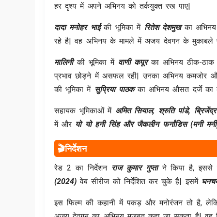
हर दृश्य में अपने अभिनय को तर्कयुक्त रख पाए|
दादा मनोहर भाई
की भूमिका में
रितेश देशमुख
का अभिनय 
रहे है| वह अभिनय के मामले में अजय देवगन के मुकाबल
मालिनी
की भूमिका में
वाणी कपूर
का अभिनय ठीक-ठाक कह
प्रभाव छोड़ने में असफल रही| उनका अभिनय कमजोर औ
की भूमिका में
सुप्रिया पाठक
का अभिनय औसत दर्जे का 
सहायक भूमिकाओं में
अमित सियाल, श्रुति पांडे, ब्रिजें
में और
यो यो हनी सिंह और जैकलीन फर्नांडिस
(मनी मन
🎬निर्देशन
रेड 2 का निर्देशन
राज कुमार गुप्ता
ने किया है, इसस
(2024)
वेब सीरीज को निर्देशित कर चुके है| इसमें
घनचक
इस फिल्म की कहानी में पकड़ और मनोरंजन तो है, ल
अजय देवगन का अभिनय मजबूत कहा जा सकता है| वह फिल्म 