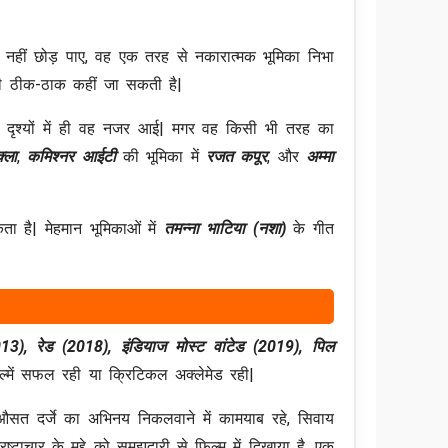
ीं छोड़ पाए, वह एक तरह से नकारात्मक भूमिका निभा
री ठीक-ठाक कहीं जा सकती है|
 दृश्यों में ही वह नजर आई| मगर वह किसी भी तरह का
्ला
,
कमिश्नर आईटी
की भूमिका में
रजत कपूर
, और
अम्मा
है| मेहमान भूमिकाओं में
तमन्ना भाटिया
(नशा)
के गीत
), रेड (2018), इंडियाज मोस्ट वांटेड (2019), पिल
में सफल रही या क्रिटिकल अक्लेमेड रही|
 औसत दर्जे का अभिनय निकलवाने में कामयाब रहे, सिवाय
चार के मुद्दे को समझदारी से फिल्म में दिखाया है, एक