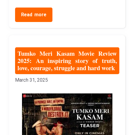
Read more
Tumko Meri Kasam Movie Review
2025: An inspiring story of truth,
love, courage, struggle and hard work
March 31, 2025