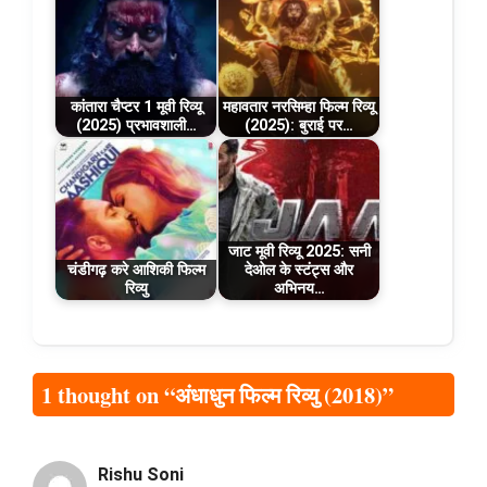
कांतारा चैप्टर 1 मूवी रिव्यू
महावतार नरसिम्हा फिल्म रिव्यू
(2025) प्रभावशाली…
(2025): बुराई पर…
जाट मूवी रिव्यू 2025: सनी
चंडीगढ़ करे आशिकी फिल्म
देओल के स्टंट्स और
रिव्यु
अभिनय…
1 thought on “अंधाधुन फिल्म रिव्यु (2018)”
Rishu Soni