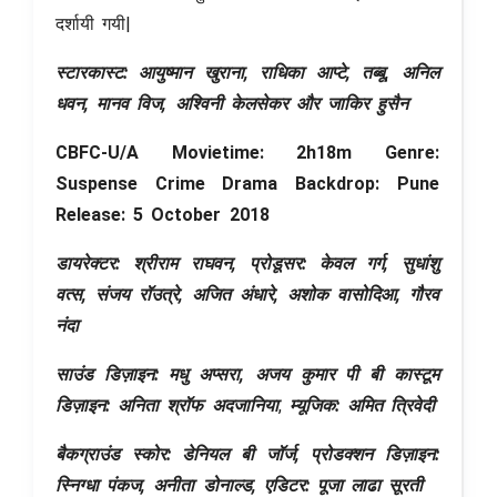
दर्शायी गयी|
स्टारकास्ट: आयुष्मान खुराना, राधिका आप्टे, तब्बू, अनिल
धवन, मानव विज, अश्विनी केलसेकर और जाकिर हुसैन
CBFC-U/A Movietime: 2h18m Genre:
Suspense Crime Drama Backdrop: Pune
Release: 5 October 2018
डायरेक्टर: श्रीराम राघवन, प्रोडूसर: केवल गर्ग, सुधांशु
वत्स, संजय रॉउत्रे, अजित अंधारे, अशोक वासोदिआ, गौरव
नंदा
साउंड डिज़ाइन: मधु अप्सरा, अजय कुमार पी बी कास्टूम
डिज़ाइन: अनिता श्रॉफ अदजानिया
,
म्यूजिक: अमित त्रिवेदी
बैकग्राउंड स्कोर: डेनियल बी जॉर्ज, प्रोडक्शन डिज़ाइन:
स्निग्धा पंकज, अनीता डोनाल्ड, एडिटर: पूजा लाढा सूरती