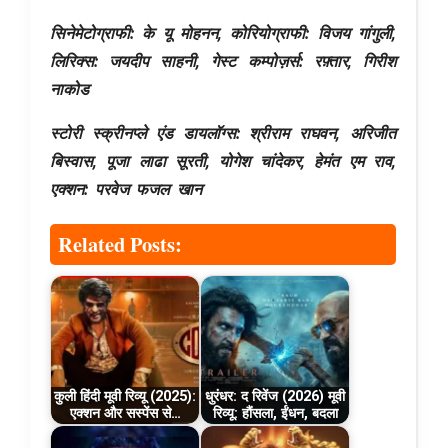
सिनेमेटोग्राफी: के यू मोहनन, कोरियोग्राफी: विजय गांगुली,
लिरिक्स: जयदीप साहनी, गेस्ट कम्पोज़र्स: रफ़्तार, गिरीश
नाकोड
स्टोरी स्क्रीनप्ले
एंड डायलॉग्स
:
श्रीराम राघवन, अरिजीत
बिस्वास,
पूजा लाढा सूरती
, योगेश चांदेकर
, हेमंत एम राव,
एक्शन: परवेज फजल खान
Related Posts:
कुली हिंदी मूवी रिव्यू (2025):
धुरंधर: द रिवेंज (2026) मूवी
एक्शन और सस्पेंस से…
रिव्यू: हौंसला, ईंधन, बदला