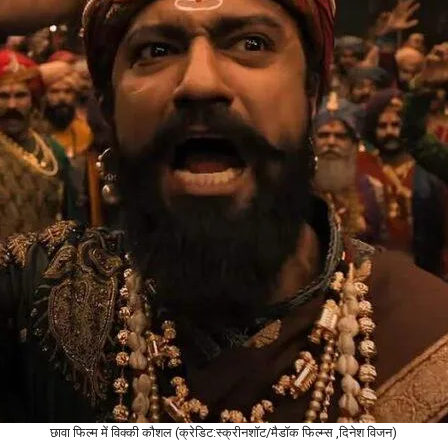
छावा फिल्म में विक्की कौशल (क्रेडिट:स्क्रीनशॉट/मैडॉक फिल्म्स ,दिनेश विजन)