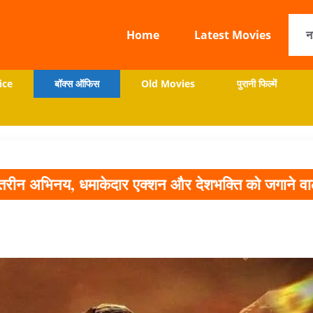
Home
Latest Movies
न
ice
बॉक्स ऑफिस
Old Movies
पुरानी फिल्में
बेहतरीन अभिनय, धमाकेदार एक्शन और देशभक्ति को जगाने वा