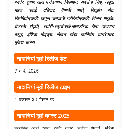
स्कोर: तुषार लाल प्रोडक्शन डिज़ाइन: सबरीना सिंह, अमृता
महल नकई, एडिटर: वैष्णवी भाते, सिद्धांत सेठ,
सिनेमेटोग्राफी: अनुज समतानी कोरियोग्राफी: विजय गांगुली,
तेजस्वी शेट्टी, स्टोरी-स्क्रीनप्ले
-डायलॉग्स:
रीवा राजदान
कपूर, इशिता मोइत्रा, जेहान हांडा कास्टिंग डायरेक्टर:
मुकेश छाबरा
नादानियां मूवी रिलीज डेट
7 मार्च, 2025
नादानियां मूवी रिलीज टाइम
1 बजकर 30 मिनट पर
नादानियां मूवी कास्ट 2025
इब्राहिम अली खान, खुशी कपूर, सुनील शेट्टी, महिमा