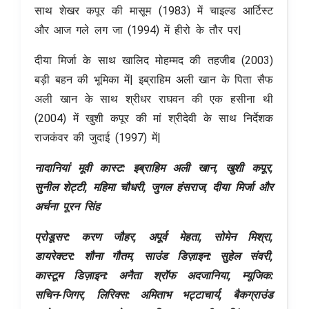
साथ शेखर कपूर की मासूम (1983) में चाइल्ड आर्टिस्ट
और आज गले लग जा (1994) में हीरो के तौर पर|
दीया मिर्जा के साथ खालिद मोहम्मद की तहजीब (2003)
बड़ी बहन की भूमिका में| इब्राहिम अली खान के पिता सैफ
अली खान के साथ श्रीधर राघवन की एक हसीना थी
(2004) में खुशी कपूर की मां श्रीदेवी के साथ निर्देशक
राजकंवर की जुदाई (1997) में|
नादानियां मूवी कास्ट: इब्राहिम अली खान, खुशी कपूर,
सुनील शेट्टी, महिमा चौधरी, जुगल हंसराज, दीया मिर्जा और
अर्चना पूरन सिंह
प्रोडूसर: करण जौहर, अपूर्व मेहता, सोमेन मिश्रा,
डायरेक्टर: शौना गौतम, साउंड डिज़ाइन: सुहेल संवरी,
कास्टूम डिज़ाइन: अनैता श्रॉफ अदजानिया, म्यूजिक:
सचिन-जिगर, लिरिक्स: अमिताभ भट्टाचार्य, बैकग्राउंड