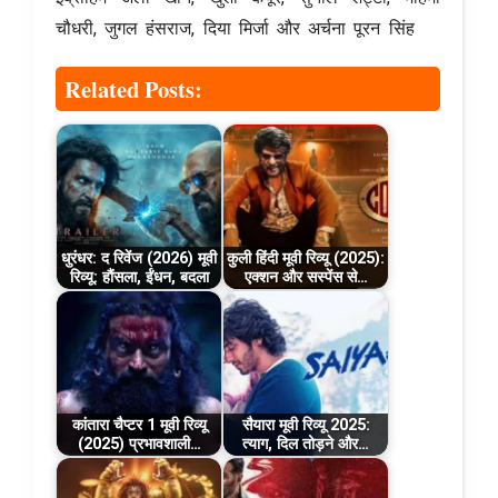
चौधरी, जुगल हंसराज, दिया मिर्जा और अर्चना पूरन सिंह
Related Posts:
धुरंधर: द रिवेंज (2026) मूवी
कुली हिंदी मूवी रिव्यू (2025):
रिव्यू: हौंसला, ईंधन, बदला
एक्शन और सस्पेंस से…
कांतारा चैप्टर 1 मूवी रिव्यू
सैयारा मूवी रिव्यू 2025:
(2025) प्रभावशाली…
त्याग, दिल तोड़ने और…