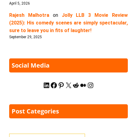
April 5, 2026
Rajesh Malhotra
on
Jolly LLB 3 Movie Review
(2025): His comedy scenes are simply spectacular,
sure to leave you in fits of laughter!
September 29, 2025
Social Media
LinkedIn
Facebook
Pinterest
X
Reddit
Medium
Instagram
Post Categories
Categories