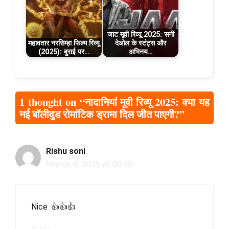
जाट मूवी रिव्यू 2025: सनी
महावतार नरसिम्हा फिल्म रिव्यू
देओल के स्टंट्स और
(2025): बुराई पर…
अभिनय…
1 thought on “नादानियां मूवी रिव्यू 2025: क्या यह
नई बॉलीवुड रोमांटिक ड्रामा दिल जीत पाएगी?”
Rishu soni
March 9, 2025 at 00:40
Nice 👍👍👍