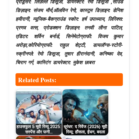
प्रोडूसर: लिज़ेल्ले
डिसूजा
,
डायरेक्टर:
रेमो डिसूजा ,
साउंड
डिज़ाइन: संजय मौर्य,ऑलविन रेगो, कास्टूम डिज़ाइन: डेनिश
हमीरानी, म्यूजिक-
बैकग्राउंड स्कोर:
हर्ष उपाध्याय, लिरिक्स:
प्रणव वत्स, प्रोडक्शन डिज़ाइन: तनवी लीना पाटिल,
एडिटर: शर्विन बर्नार्ड, सिनेमेटोग्राफी: विजय कुमार
अरोड़ा,कोरियोग्राफी: राहुल शेट्टी, डायलॉग्स-स्टोरी-
स्क्रीनप्ले:
रेमो डिसूजा
, तुषार हीरानंदानी, कनिष्का देव,
चिराग गर्ग, कास्टिंग डायरेक्टर: मुकेश छाबरा
Related Posts:
हाउसफुल 5 मूवी रिव्यू 2025:
धुरंधर: द रिवेंज (2026) मूवी
सस्पेंस और फनी…
रिव्यू: हौंसला, ईंधन, बदला