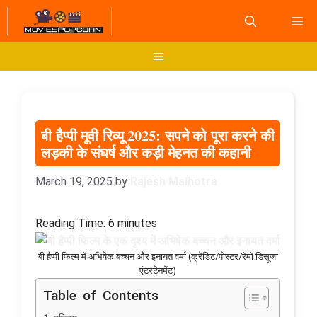
Skip
M
to
content
Menu
बी हैप्पी मूवी रिव्यू 2025: सपने को पूरा करने की
लड़की के संघर्ष और कड़ी मेहनत की कहानी
March 19, 2025
by
Rajesh Malhotra
Reading Time:
6
minutes
बी हैप्पी फिल्म में अभिषेक बच्चन और इनायत वर्मा (क्रेडिट/पोस्टर/रेमो डिसूजा
एंटरटेनमेंट)
Table of Contents