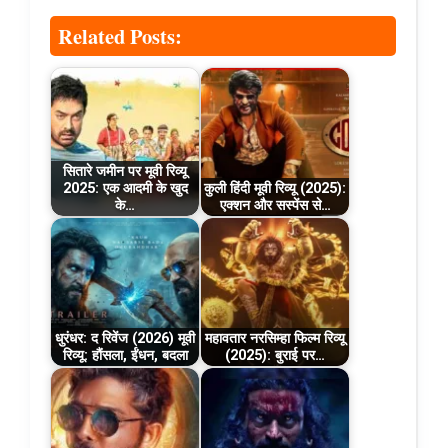
Related Posts:
सितारे जमीन पर मूवी रिव्यू
2025: एक आदमी के खुद
कुली हिंदी मूवी रिव्यू (2025):
के…
एक्शन और सस्पेंस से…
धुरंधर: द रिवेंज (2026) मूवी
महावतार नरसिम्हा फिल्म रिव्यू
रिव्यू: हौंसला, ईंधन, बदला
(2025): बुराई पर…