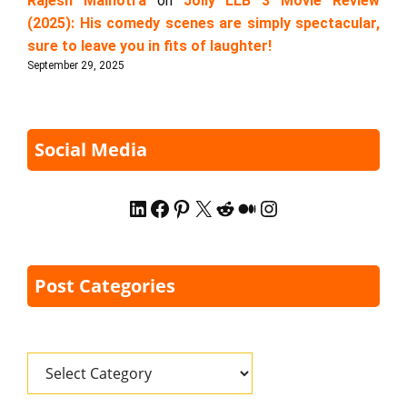
Rajesh Malhotra
on
Jolly LLB 3 Movie Review
(2025): His comedy scenes are simply spectacular,
sure to leave you in fits of laughter!
September 29, 2025
Social Media
LinkedIn
Facebook
Pinterest
X
Reddit
Medium
Instagram
Post Categories
Categories