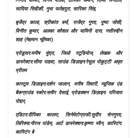
निनाद कामत, विनय पाठक, दीपिका अमीन,
दिव्या जगदाले
,
सादिया सिद्दीकी
,
नुभा फतेहपुरा
,
सारिका सिंह,
बृजेंद्र काला, श्रीकांत वर्मा, राजेंद्र गुप्ता, पुष्पा जोशी,
विनीत कुमार, अलका कौशल और यामिनी दास
,
नसीरुद्दीन
शाह
(मेहमान भूमिका)
प्रोडूसर:मनीष मुंद्रा, जिओ स्टूडियोज, लेखक और
डायरेक्टर:
सीमा पाहवा,
साउंड डिज़ाइन:
रेसुल पोकुट्टी
अमृत
प्रीतम
कास्टूम डिज़ाइन:
दर्शन जालान
, मनीष तिवारी
,
म्यूजिक एंड
बैकग्राउंड स्कोर:
समीर देसाई
,
प्रोडक्शन डिज़ाइन:
परिजात
पोद्दार
,
एडिटर:दीपिका कालरा, सिनेमेटोग्राफी
:सुदीप सेनगुप्ता
,
लिरिक्स:नीरज पांडेय, आर्ट डायरेक्शन:कृष्णा स्वैन, कास्टिंग:
कास्टिंग बे