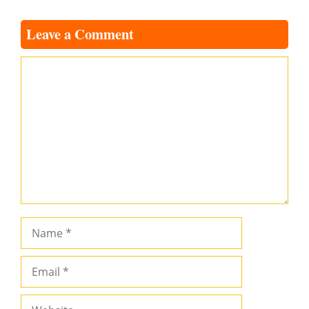
Leave a Comment
Comment
Name
Email
Website