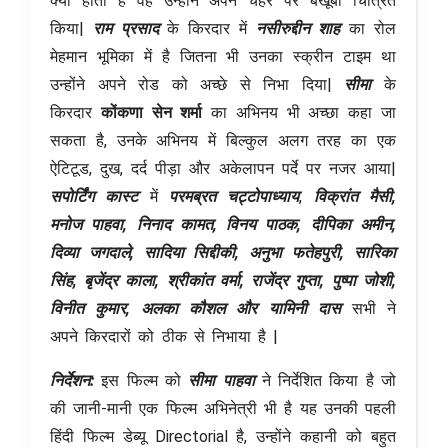
क्या होता है वह उन्होंने अपने चेहरे पर बखूबी चित्रित
किया|
राम प्रसाद
के किरदार में
नसीरुद्दीन शाह
का रोल
मेहमान भूमिका में है जितना भी उनका स्क्रीन टाइम था
उन्होंने अपने रोड को अच्छे से निभा दिया|
सीमा
के
किरदार
कोंकणा सेन शर्मा
का अभिनय भी अच्छा कहा जा
सकता है, उनके अभिनय में बिल्कुल अलग तरह का एक
ऐटिटूड, दुख, दर्द पीड़ा और अकेलापन पर्दे पर नजर आया|
सपोर्टिंग कास्ट
में
परमब्रत चट्टोपाध्याय
,
विक्रांत मैसी,
मनोज पाहवा, निनाद कामत, विनय पाठक, दीपिका अमीन,
दिव्या जगदाले, सादिया सिद्दीकी, अनुभा फतेहपुरी, सारिका
सिंह, बृजेंद्र काला, श्रीकांत वर्मा, राजेंद्र गुप्ता, पुष्पा जोशी,
विनीत कुमार, अलका कौशल और यामिनी दास
सभी ने
अपने किरदारों को ठीक से निभाया है |
निर्देशन:
इस फिल्म को
सीमा पाहवा
ने निर्देशित किया है जो
की जानी-मानी एक फिल्म अभिनेत्री भी है यह उनकी पहली
हिंदी फिल्म डेब्यू Directorial है, उन्होंने कहानी को बहुत